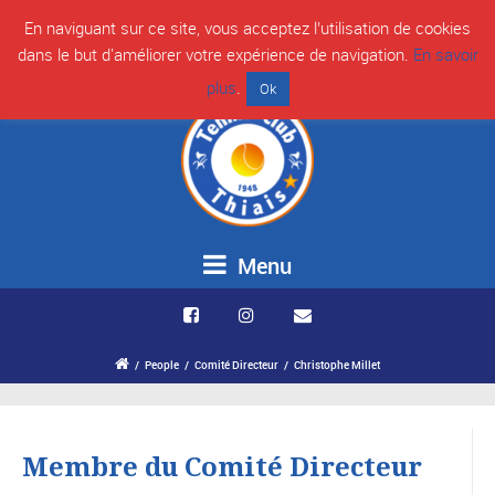
** CHAMPION D'EUROPE DES CLUB 2020 ** Tennis Club de Thiais - Val
En naviguant sur ce site, vous acceptez l’utilisation de cookies
dans le but d'améliorer votre expérience de navigation.
En savoir
de Marne (94) - Partageons notre passion du tennis
plus
.
Ok
Menu
/
People
/
Comité Directeur
/
Christophe Millet
Membre du Comité Directeur