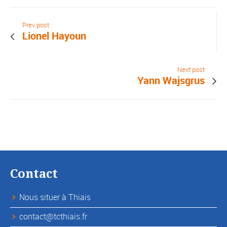
Prev post
Lionel Hayoun
Next post
Yann Wajsgrus
Contact
Nous situer à Thiais
contact@tcthiais.fr